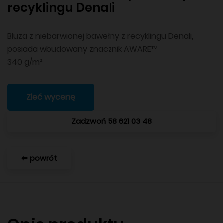
recyklingu Denali
Bluza z niebarwionej bawełny z recyklingu Denali,
posiada wbudowany znacznik AWARE™
340 g/m²
Zleć wycenę
Zadzwoń 58 621 03 48
⬅ powrót