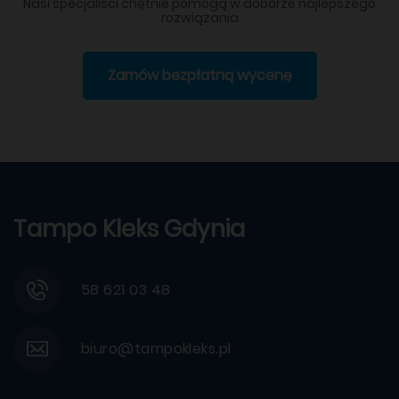
Nasi specjaliści chętnie pomogą w doborze najlepszego
rozwiązania
Zamów bezpłatną wycenę
Tampo Kleks Gdynia
58 621 03 48
biuro@tampokleks.pl