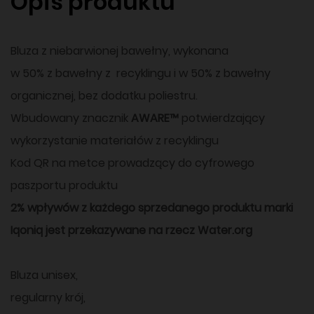
Opis produktu
Bluza z niebarwionej bawełny, wykonana
w 50% z bawełny z recyklingu i w 50% z bawełny
organicznej, bez dodatku poliestru.
Wbudowany znacznik
AWARE™
potwierdzający
wykorzystanie materiałów z recyklingu
Kod QR na metce prowadzący do cyfrowego
paszportu produktu
2% wpływów z każdego sprzedanego produktu marki
Iqoniq jest przekazywane na rzecz Water.org
Bluza unisex,
regularny krój,