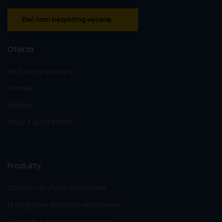
Zleć nam bezpłatną wycenę
Oferta
Haft komputerowy
Grawer
Nadruk
Sklep z gadżetami
Produkty
Odzież i tekstylia reklamowe
Ekologiczne gadżety reklamowe
Gadżety o tematyce morskiej