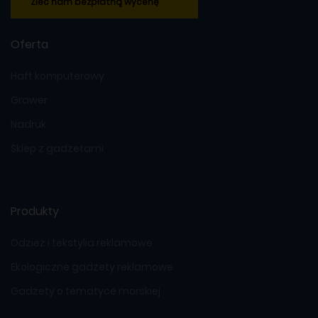
Zleć nam bezpłatną wycenę
Oferta
Haft komputerowy
Grawer
Nadruk
Sklep z gadżetami
Produkty
Odzież i tekstylia reklamowe
Ekologiczne gadżety reklamowe
Gadżety o tematyce morskiej