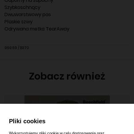
Odporny na zapachy
Szybkoschnący
Dwuwarstwowy pas
Płaskie szwy
Odrywana metka TearAway
969.69 / B370
Zobacz również
Pliki cookies
Wykorzystujemy pliki cookie w celu dostosowania oraz