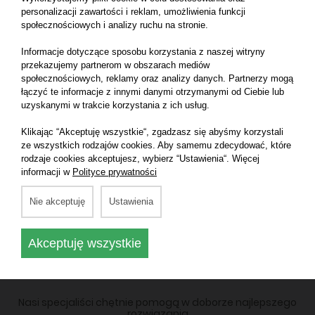
personalizacji zawartości i reklam, umożliwienia funkcji
społecznościowych i analizy ruchu na stronie.
Informacje dotyczące sposobu korzystania z naszej witryny
przekazujemy partnerom w obszarach mediów
Czapka Merino Beanie
społecznościowych, reklamy oraz analizy danych. Partnerzy mogą
łączyć te informacje z innymi danymi otrzymanymi od Ciebie lub
uzyskanymi w trakcie korzystania z ich usług.
Klikając “Akceptuję wszystkie“, zgadzasz się abyśmy korzystali
Zobacz więcej
ze wszystkich rodzajów cookies. Aby samemu zdecydować, które
rodzaje cookies akceptujesz, wybierz “Ustawienia“. Więcej
informacji w
Polityce prywatności
Nie akceptuję
Ustawienia
Nie czekaj, zamów bezpłatną
Akceptuję wszystkie
wycenę już teraz!
Nasi specjaliści chętnie pomogą w doborze najlepszego
rozwiązania