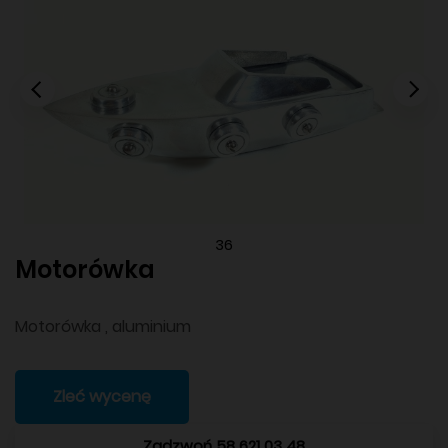
36
Motorówka
Motorówka , aluminium
Zleć wycenę
Zadzwoń 58 621 03 48