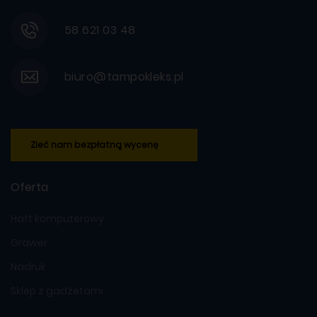
58 621 03 48
biuro@tampokleks.pl
Zleć nam bezpłatną wycenę
Oferta
Haft komputerowy
Grawer
Nadruk
Sklep z gadżetami