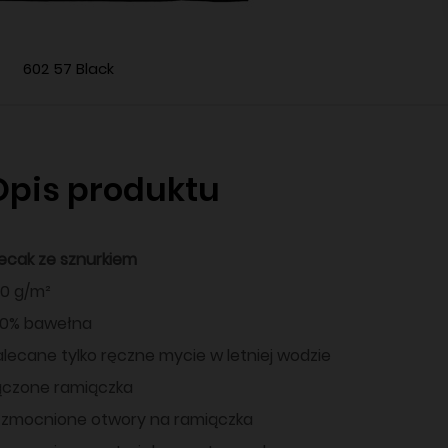
602 57 Black
Opis produktu
lecak ze sznurkiem
40 g/m²
00% bawełna
alecane tylko ręczne mycie w letniej wodzie
ączone ramiączka
zmocnione otwory na ramiączka