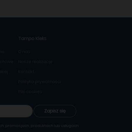
Tampo Kleks
owe
O nas
lamowe
Nasze realizacje
kiej
Kontakt
Polityka prywatności
Pliki cookies
Zapisz się
ch, promocjach, produktach lub usługach