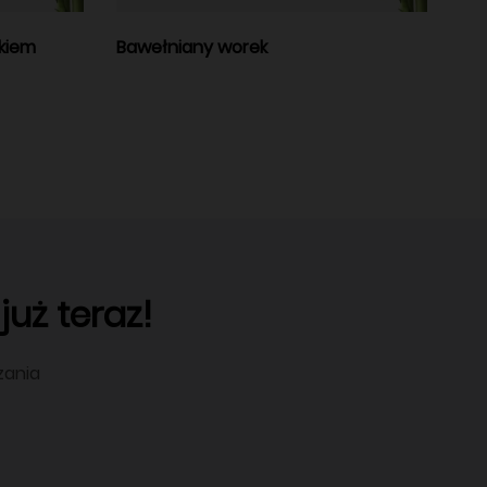
kiem
Bawełniany worek
uż teraz!
zania