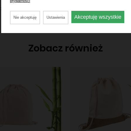
prywatności
2.57
Akceptuję wszystkie
Nie akceptuję
Ustawienia
Zobacz również