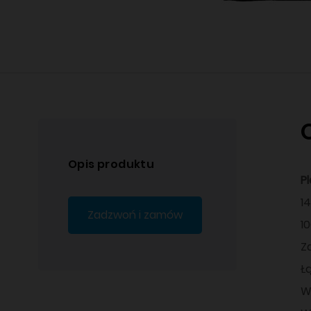
Opis produktu
P
1
Zadzwoń i zamów
1
Z
Ł
W