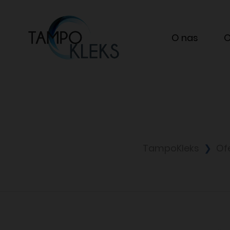
O nas
O
TampoKleks
Of