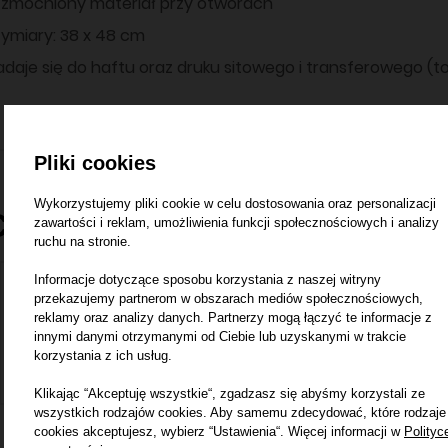
zmocniony materiał przy otworach
ymiary: 38 x 48 cm
adaje się do haftu oraz druku sitowego i transferowego 
Pliki cookies
Wykorzystujemy pliki cookie w celu dostosowania oraz personalizacji
Certyfikaty
zawartości i reklam, umożliwienia funkcji społecznościowych i analizy
ruchu na stronie.
Informacje dotyczące sposobu korzystania z naszej witryny
przekazujemy partnerom w obszarach mediów społecznościowych,
reklamy oraz analizy danych. Partnerzy mogą łączyć te informacje z
innymi danymi otrzymanymi od Ciebie lub uzyskanymi w trakcie
korzystania z ich usług.
Klikając “Akceptuję wszystkie“, zgadzasz się abyśmy korzystali ze
wszystkich rodzajów cookies. Aby samemu zdecydować, które rodzaje
cookies akceptujesz, wybierz “Ustawienia“. Więcej informacji w
Polityc