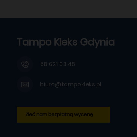
Tampo Kleks Gdynia
58 621 03 48
biuro@tampokleks.pl
Zleć nam bezpłatną wycenę