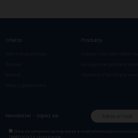
Oferta
Produkty
Haft komputerowy
Odzież i tekstylia reklam
Grawer
Ekologiczne gadżety rek
Nadruk
Gadżety o tematyce mors
Sklep z gadżetami
Newsletter - zapisz się
Chcę otrzymywać na mój adres e-mail informacje o nowościa
TAMPO KLEKS K.J.Kondraciuk.