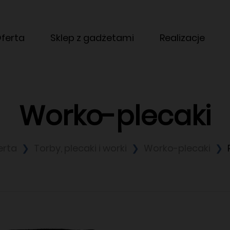
ferta
Sklep z gadżetami
Realizacje
Worko-plecaki
erta
Torby, plecaki i worki
Worko-plecaki