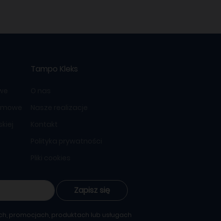
Tampo Kleks
owe
O nas
lamowe
Nasze realizacje
kiej
Kontakt
Polityka prywatności
Pliki cookies
Zapisz się
ch, promocjach, produktach lub usługach