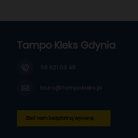
Tampo Kleks Gdynia
58 621 03 48
biuro@tampokleks.pl
Zleć nam bezpłatną wycenę