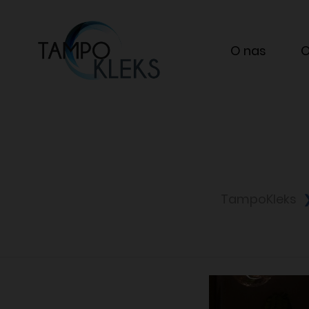
O nas
O
TampoKleks