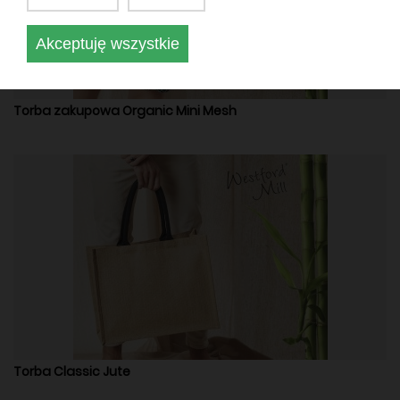
Akceptuję wszystkie
Torba zakupowa Organic Mini Mesh
Torba Classic Jute