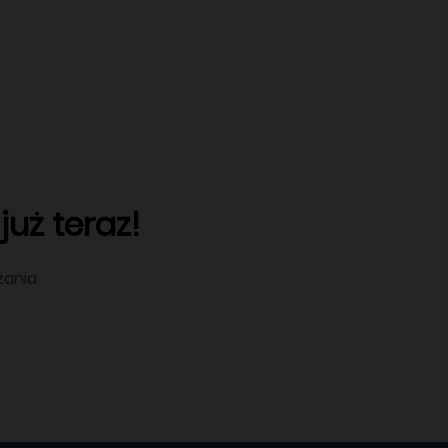
uż teraz!
zania