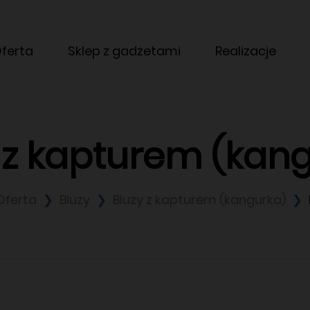
ferta
Sklep z gadżetami
Realizacje
 z kapturem (kan
Oferta
Bluzy
Bluzy z kapturem (kangurka)