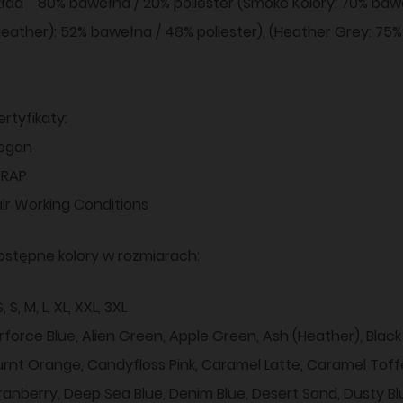
kład 80% bawełna / 20% poliester (Smoke Kolory: 70% baweł
Heather): 52% bawełna / 48% poliester), (Heather Grey: 75%
rtyfikaty:
egan
RAP
air Working Conditions
ostępne kolory w rozmiarach:
, S, M, L, XL, XXL, 3XL
irforce Blue, Alien Green, Apple Green, Ash (Heather), Blac
urnt Orange, Candyfloss Pink, Caramel Latte, Caramel Tof
ranberry, Deep Sea Blue, Denim Blue, Desert Sand, Dusty Bl