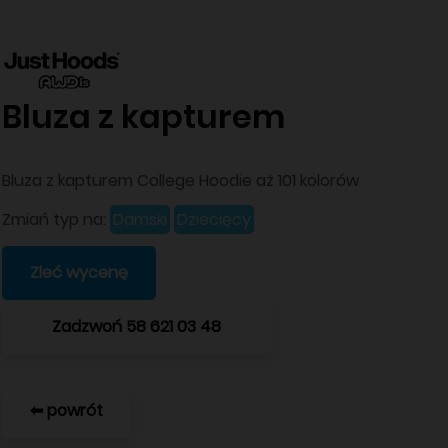
Bluza z kapturem
Bluza z kapturem College Hoodie aż 101 kolorów
Zmiań typ na:
Damski
Dziecięcy
Zleć wycenę
Zadzwoń 58 621 03 48
⬅ powrót