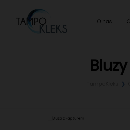
O nas
O
Bluzy
TampoKleks