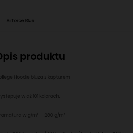
Airforce Blue
Opis produktu
ollege Hoodie bluza z kapturem
ystępuje w aż 101 kolorach.
ramatura w g/m² 280 g/m²