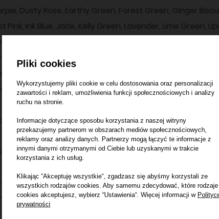
urple, Dusty Rose, Earthy Green, Forest Green, Ginger Biscui
t Pink, Ink Blue, Jade, Kelly Green, Lavender, Lime Green, L
rown, Moondust Grey, Moss Green, Mustard, Navy Smoke, N
range Crush, Peach Perfect, Peppermint, Pinky Purple, Plum, 
Pliki cookies
hark Grey, Sherbet Lemon, Spring Green, Steel Grey, Storm
Wykorzystujemy pliki cookie w celu dostosowania oraz personalizacji
opical Blue, True Violet, Turquoise Surf, Ultra Violet, Vanill
zawartości i reklam, umożliwienia funkcji społecznościowych i analizy
ruchu na stronie.
ostępne kolory w rozmiarach:
Informacje dotyczące sposobu korzystania z naszej witryny
przekazujemy partnerom w obszarach mediów społecznościowych,
reklamy oraz analizy danych. Partnerzy mogą łączyć te informacje z
innymi danymi otrzymanymi od Ciebie lub uzyskanymi w trakcie
, S, M, L, XL, XXL, 3XL, 4XL, 5XL
korzystania z ich usług.
Klikając “Akceptuję wszystkie“, zgadzasz się abyśmy korzystali ze
rctic White, Baby Pink, Bottle Green, Burgundy, Charcoal (H
wszystkich rodzajów cookies. Aby samemu zdecydować, które rodzaje
cookies akceptujesz, wybierz “Ustawienia“. Więcej informacji w
Polityc
ey, Jet Black, New French Navy, Oxford Navy, Purple, Royal B
prywatności