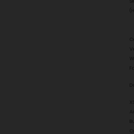
S
(
Ce
V
W
F
D
XS
A
B
C