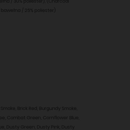
na / 30% poliester), (Charcoal
 bawełna / 25% poliester)
k Smoke, Brick Red, Burgundy Smoke,
fee, Combat Green, Cornflower Blue,
ue, Dusty Green, Dusty Pink, Dusty