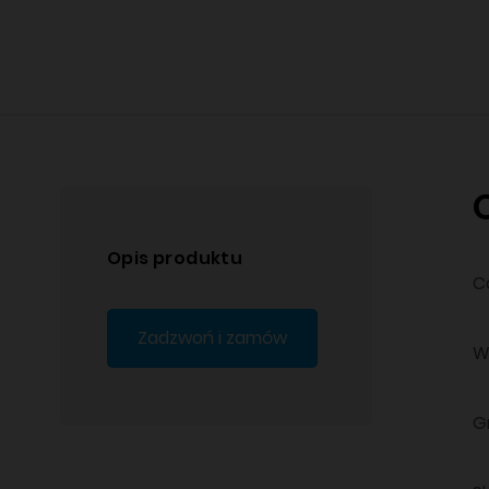
Opis produktu
C
Zadzwoń i zamów
W
G