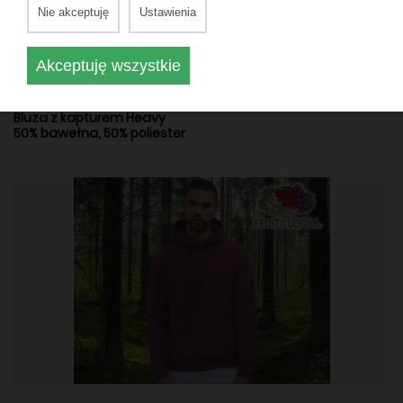
Nie akceptuję
Ustawienia
Akceptuję wszystkie
BLUZY MĘSKIE
Bluza z kapturem Heavy
50% bawełna, 50% poliester