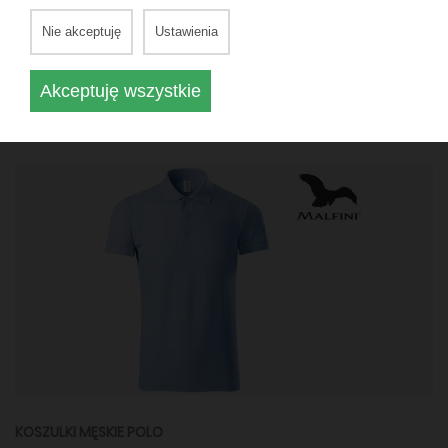
Nie akceptuję
Ustawienia
KOSZULKI MĘSKIE POLO
Polo męskie z długim rękawem ID
Akceptuję wszystkie
180 g/m²
100% bawełna, preshrunk oraz ring‑spun.
KOSZULKI MĘSKIE POLO