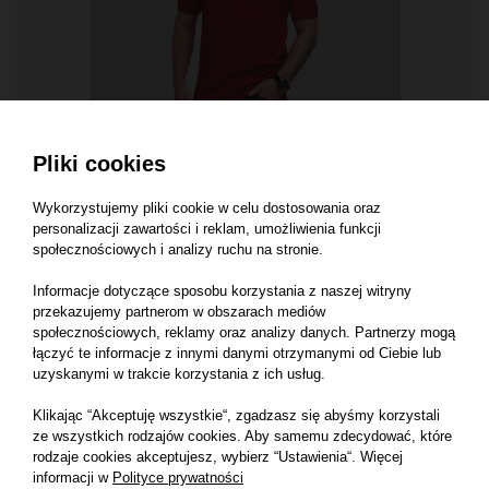
KOSZULKI MĘSKIE POLO
Pliki cookies
Męskie Polo 65/35
65% poliester, 35% bawełna pique
Wykorzystujemy pliki cookie w celu dostosowania oraz
personalizacji zawartości i reklam, umożliwienia funkcji
społecznościowych i analizy ruchu na stronie.
Informacje dotyczące sposobu korzystania z naszej witryny
przekazujemy partnerom w obszarach mediów
społecznościowych, reklamy oraz analizy danych. Partnerzy mogą
łączyć te informacje z innymi danymi otrzymanymi od Ciebie lub
uzyskanymi w trakcie korzystania z ich usług.
Klikając “Akceptuję wszystkie“, zgadzasz się abyśmy korzystali
ze wszystkich rodzajów cookies. Aby samemu zdecydować, które
rodzaje cookies akceptujesz, wybierz “Ustawienia“. Więcej
informacji w
Polityce prywatności