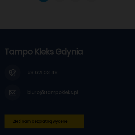
Tampo Kleks Gdynia
58 621 03 48
biuro@tampokleks.pl
Zleć nam bezpłatną wycenę