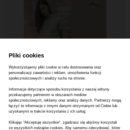
Pliki cookies
Wykorzystujemy pliki cookie w celu dostosowania oraz
personalizacji zawartości i reklam, umożliwienia funkcji
KOLEKCJA OVERSIZE
społecznościowych i analizy ruchu na stronie.
Bluza Ladies' Oversize Hoody
240 g/m² ,100% bawełna
Informacje dotyczące sposobu korzystania z naszej witryny
przekazujemy partnerom w obszarach mediów
społecznościowych, reklamy oraz analizy danych. Partnerzy mogą
łączyć te informacje z innymi danymi otrzymanymi od Ciebie lub
uzyskanymi w trakcie korzystania z ich usług.
Klikając “Akceptuję wszystkie“, zgadzasz się abyśmy korzystali
ze wszystkich rodzajów cookies. Aby samemu zdecydować, które