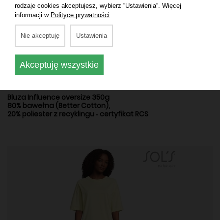
rodzaje cookies akceptujesz, wybierz “Ustawienia“. Więcej
informacji w
Polityce prywatności
Nie akceptuję
Ustawienia
Akceptuję wszystkie
KOLEKCJA OVERSIZE
Bluza Influence oversize 350g
80% bawełna (Better Cotton),
20% poliester z recyklingu ‑ certyfikat RCS