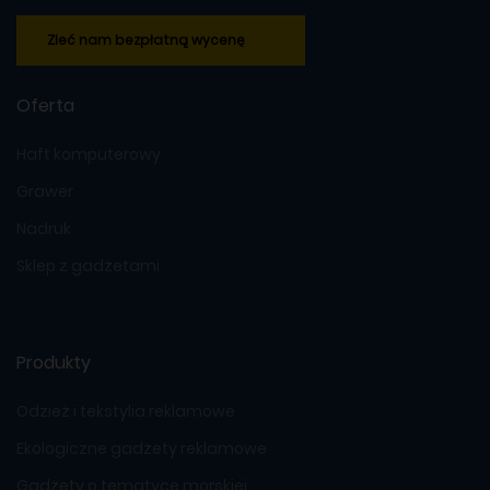
Zleć nam bezpłatną wycenę
Oferta
Haft komputerowy
Grawer
Nadruk
Sklep z gadżetami
Produkty
Odzież i tekstylia reklamowe
Ekologiczne gadżety reklamowe
Gadżety o tematyce morskiej