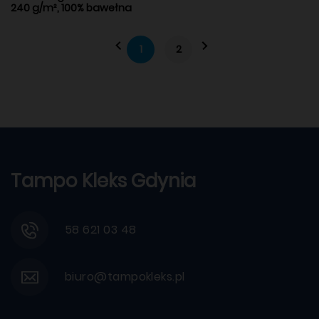
240 g/m², 100% bawełna
1
2
Tampo Kleks Gdynia
58 621 03 48
biuro@tampokleks.pl