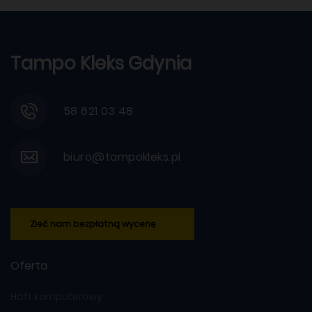
Tampo Kleks Gdynia
58 621 03 48
biuro@tampokleks.pl
Zleć nam bezpłatną wycenę
Oferta
Haft komputerowy