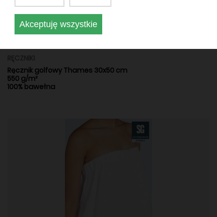
Akceptuję wszystkie
RĘCZNIKI
Ręcznik golfowy Thames 30x50 cm
550 g/m²
100% bawełna