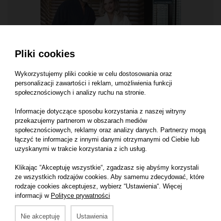
Pliki cookies
Wykorzystujemy pliki cookie w celu dostosowania oraz
personalizacji zawartości i reklam, umożliwienia funkcji
społecznościowych i analizy ruchu na stronie.
SZLAFROKI
Informacje dotyczące sposobu korzystania z naszej witryny
przekazujemy partnerom w obszarach mediów
Szlafrok kąpielowy Geneva 100% bawełna, 420 g/m²
społecznościowych, reklamy oraz analizy danych. Partnerzy mogą
łączyć te informacje z innymi danymi otrzymanymi od Ciebie lub
uzyskanymi w trakcie korzystania z ich usług.
Klikając “Akceptuję wszystkie“, zgadzasz się abyśmy korzystali
ze wszystkich rodzajów cookies. Aby samemu zdecydować, które
rodzaje cookies akceptujesz, wybierz “Ustawienia“. Więcej
informacji w
Polityce prywatności
Nie akceptuję
Ustawienia