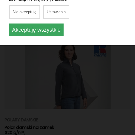
Nie akceptuję
Ustawienia
POLARY DAMSKIE
Damska ciepła bluza 100% poliester 220 g/m²
Akceptuję wszystkie
POLARY DAMSKIE
Polar damski na zamek
320 g/m²,