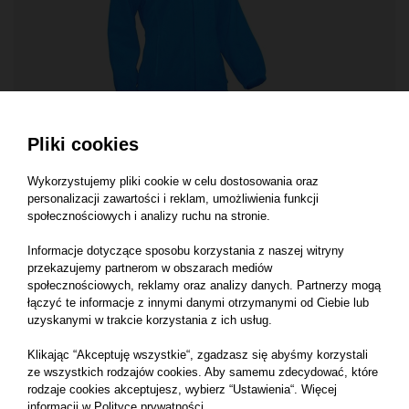
Pliki cookies
POLARY DAMSKIE
Polar damski JHK FLRL 300, 100% poliester, 300g
Wykorzystujemy pliki cookie w celu dostosowania oraz
personalizacji zawartości i reklam, umożliwienia funkcji
społecznościowych i analizy ruchu na stronie.
Informacje dotyczące sposobu korzystania z naszej witryny
przekazujemy partnerom w obszarach mediów
społecznościowych, reklamy oraz analizy danych. Partnerzy mogą
łączyć te informacje z innymi danymi otrzymanymi od Ciebie lub
uzyskanymi w trakcie korzystania z ich usług.
Klikając “Akceptuję wszystkie“, zgadzasz się abyśmy korzystali
ze wszystkich rodzajów cookies. Aby samemu zdecydować, które
rodzaje cookies akceptujesz, wybierz “Ustawienia“. Więcej
informacji w
Polityce prywatności