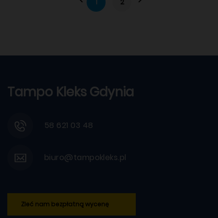
1
2
Tampo Kleks Gdynia
58 621 03 48
biuro@tampokleks.pl
Zleć nam bezpłatną wycenę