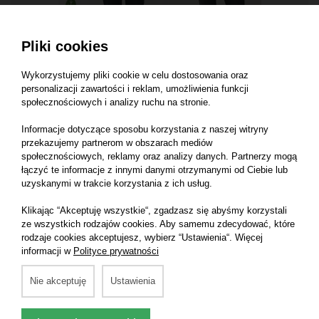
Pliki cookies
RECYCLED IQONIQ Z PASZPORTEM
Koszulka z cyfrowym paszportem, wbudowany znacznik
Wykorzystujemy pliki cookie w celu dostosowania oraz
AWARE™ z niebarwionej bawełny z recyklingu
180 g/m²
personalizacji zawartości i reklam, umożliwienia funkcji
społecznościowych i analizy ruchu na stronie.
Informacje dotyczące sposobu korzystania z naszej witryny
przekazujemy partnerom w obszarach mediów
społecznościowych, reklamy oraz analizy danych. Partnerzy mogą
łączyć te informacje z innymi danymi otrzymanymi od Ciebie lub
uzyskanymi w trakcie korzystania z ich usług.
Klikając “Akceptuję wszystkie“, zgadzasz się abyśmy korzystali
ze wszystkich rodzajów cookies. Aby samemu zdecydować, które
rodzaje cookies akceptujesz, wybierz “Ustawienia“. Więcej
informacji w
Polityce prywatności
Nie akceptuję
Ustawienia
RECYCLED IQONIQ Z PASZPORTEM