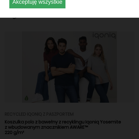
Akceptuję wszystkie
Koszulka unisex z bawełny z recyklingu Bryce, posiada
wbudowany znacznik AWARE™
180 g/m²
RECYCLED IQONIQ Z PASZPORTEM
Koszulka polo z bawełny z recyklingu Iqoniq Yosemite
z wbudowanym znacznikiem AWARE™
220 g/m²