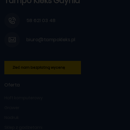
Tampo Kleks Gdynia
58 621 03 48
biuro@tampokleks.pl
Zleć nam bezpłatną wycenę
Oferta
Haft komputerowy
Grawer
Nadruk
Sklep z gadżetami