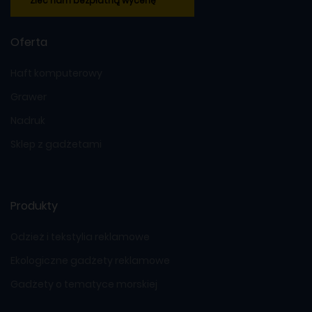
Zleć nam bezpłatną wycenę
Oferta
Haft komputerowy
Grawer
Nadruk
Sklep z gadżetami
Produkty
Odzież i tekstylia reklamowe
Ekologiczne gadżety reklamowe
Gadżety o tematyce morskiej