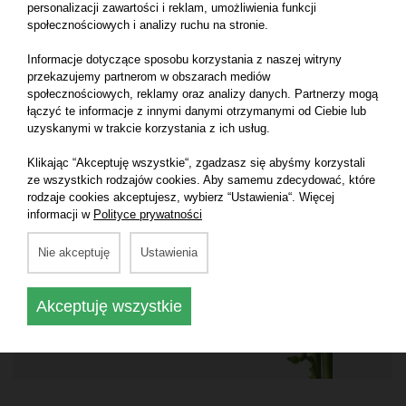
personalizacji zawartości i reklam, umożliwienia funkcji
społecznościowych i analizy ruchu na stronie.
Informacje dotyczące sposobu korzystania z naszej witryny
NATURAL MATERIALS
przekazujemy partnerom w obszarach mediów
Zestaw szkolny w bawełnianym etui, ołówek, długopis,
społecznościowych, reklamy oraz analizy danych. Partnerzy mogą
temperówka, gumka do mazania i bambusowa linijka 15
łączyć te informacje z innymi danymi otrzymanymi od Ciebie lub
cm
uzyskanymi w trakcie korzystania z ich usług.
Klikając “Akceptuję wszystkie“, zgadzasz się abyśmy korzystali
ze wszystkich rodzajów cookies. Aby samemu zdecydować, które
rodzaje cookies akceptujesz, wybierz “Ustawienia“. Więcej
informacji w
Polityce prywatności
Nie akceptuję
Ustawienia
Akceptuję wszystkie