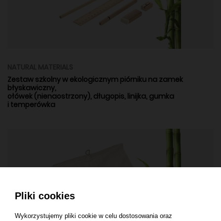
NATURAL MATERIALS
Zestaw szkolny w ekologicznym piórniku na zamek
błyskawiczny,
ołówek (nienaostrzony), długopis, linijka, gumka
i temperówka
Pliki cookies
Wykorzystujemy pliki cookie w celu dostosowania oraz