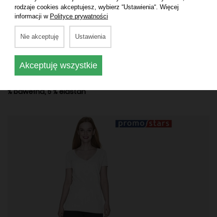
rodzaje cookies akceptujesz, wybierz “Ustawienia“. Więcej
informacji w
Polityce prywatności
Nie akceptuję
Ustawienia
Akceptuję wszystkie
KOSZULKI DAMSKIE Z DŁUGIM RĘKAWEM
Koszulka damska Elegance v‑neck ‑ Single Jersey, 95
% bawełna, 5 % elastan