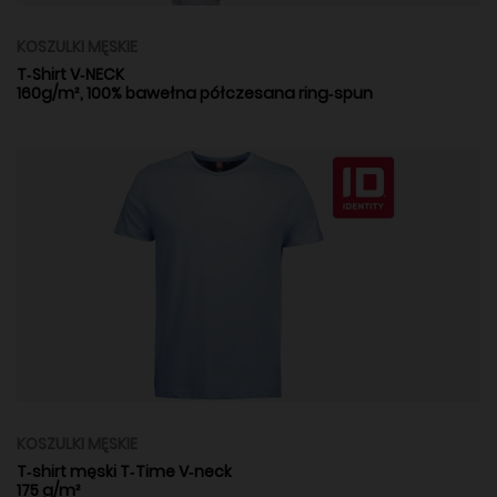
KOSZULKI MĘSKIE
T‑Shirt V‑NECK
160g/m², 100% bawełna półczesana ring‑spun
KOSZULKI MĘSKIE
T‑shirt męski T‑Time V‑neck
175 g/m²