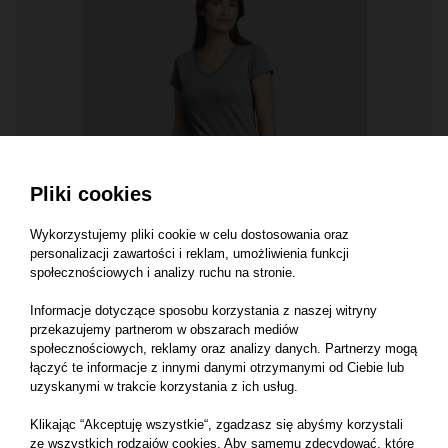
Pliki cookies
Wykorzystujemy pliki cookie w celu dostosowania oraz
KOSZULKI DAMSKIE
personalizacji zawartości i reklam, umożliwienia funkcji
Damski V‑neck Softstyle ®
społecznościowych i analizy ruchu na stronie.
100% niekurczliwa bawełna
Informacje dotyczące sposobu korzystania z naszej witryny
przekazujemy partnerom w obszarach mediów
społecznościowych, reklamy oraz analizy danych. Partnerzy mogą
łączyć te informacje z innymi danymi otrzymanymi od Ciebie lub
uzyskanymi w trakcie korzystania z ich usług.
Klikając “Akceptuję wszystkie“, zgadzasz się abyśmy korzystali
ze wszystkich rodzajów cookies. Aby samemu zdecydować, które