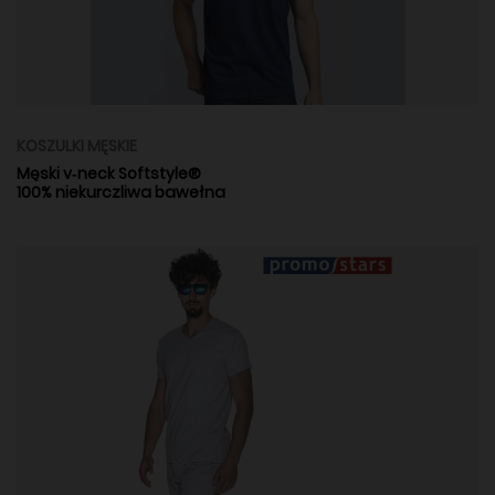
KOSZULKI MĘSKIE
Męski v‑neck Softstyle®
100% niekurczliwa bawełna