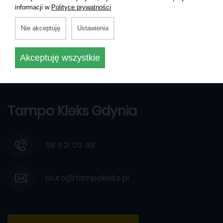
informacji w
Polityce prywatności
NATURAL MATERIALS
Zawieszka świąteczna "gwiazda"
Nie akceptuję
Ustawienia
Akceptuję wszystkie
Tampo Kleks Gdynia
58 621 03 48
biuro@tampokleks.pl