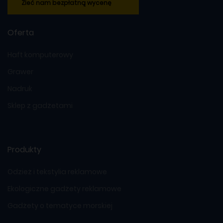
Zleć nam bezpłatną wycenę
Oferta
Haft komputerowy
Grawer
Nadruk
Sklep z gadżetami
Produkty
Odzież i tekstylia reklamowe
Ekologiczne gadżety reklamowe
Gadżety o tematyce morskiej