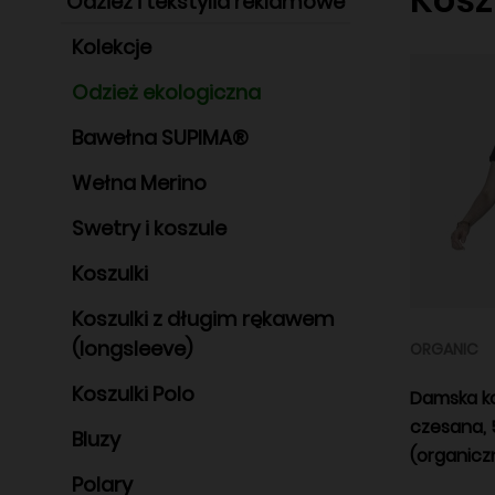
Odzież i tekstylia reklamowe
Kolekcje
Odzież ekologiczna
Bawełna SUPIMA®
Wełna Merino
Swetry i koszule
Koszulki
Koszulki z długim rękawem
(longsleeve)
ORGANIC
Koszulki Polo
Damska ko
czesana, 
Bluzy
(organicz
Polary