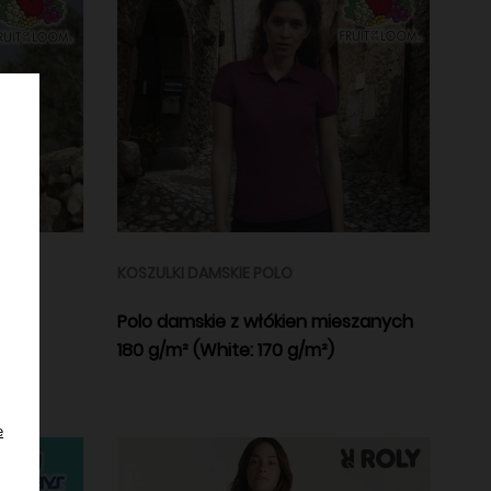
KOSZULKI DAMSKIE POLO
mska
Polo damskie z włókien mieszanych
180 g/m² (White: 170 g/m²)
e