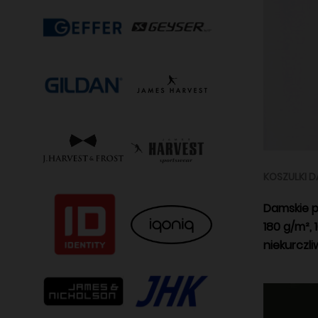
KOSZULKI D
Damskie po
180 g/m²,
niekurczli