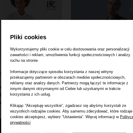
Pliki cookies
Wykorzystujemy pliki cookie w celu dostosowania oraz personalizacji
zawartości i reklam, umożliwienia funkcji społecznościowych i analizy
ruchu na stronie.
Informacje dotyczące sposobu korzystania z naszej witryny
AMSKIE POLO
KOSZULKI DAMSKIE POLO
przekazujemy partnerom w obszarach mediów społecznościowych,
reklamy oraz analizy danych. Partnerzy mogą łączyć te informacje z
lo Piqué ID.001
Koszulka polo Premium da
innymi danymi otrzymanymi od Ciebie lub uzyskanymi w trakcie
 100% bawełna,
180 g/m² (White: 170 g/m²)
korzystania z ich usług.
wa, ring‑spun (piqué)
Klikając “Akceptuję wszystkie“, zgadzasz się abyśmy korzystali ze
wszystkich rodzajów cookies. Aby samemu zdecydować, które rodzaje
cookies akceptujesz, wybierz “Ustawienia“. Więcej informacji w
Polityc
prywatności