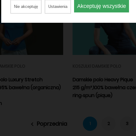
Akceptuję wszystkie
Nie akceptuję
Ustawienia
AMSKIE POLO
KOSZULKI DAMSKIE POLO
olo Luxury Stretch
Damskie polo Heavy Pique
 95% bawełna (organiczna)
215 g/m²,100% bawełna cz
ring‑spun (pique)
n
Poprzednia
1
2
3