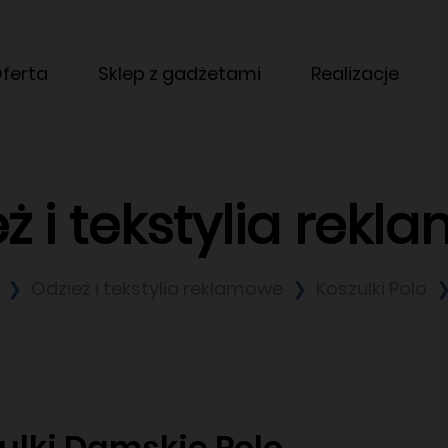
ferta
Sklep z gadżetami
Realizacje
ż i tekstylia rek
a
Odzież i tekstylia reklamowe
Koszulki Polo
ulki Damskie Polo