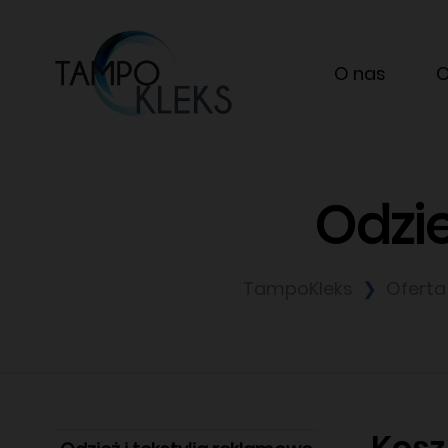
O nas
O
Odzie
TampoKleks
Ofert
Kosz