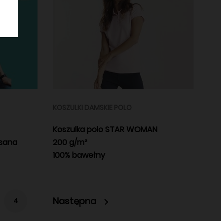
KOSZULKI DAMSKIE POLO
Koszulka polo STAR WOMAN
esana
200 g/m²
100% bawełny
Następna
4