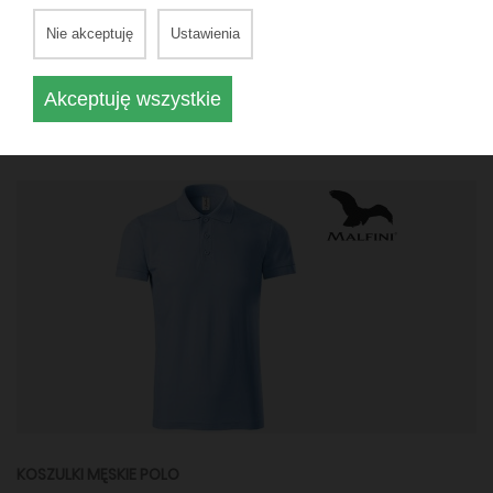
Nie akceptuję
Ustawienia
KOSZULKI MĘSKIE POLO
Polo męskie z długim rękawem ID
Akceptuję wszystkie
180 g/m²
100% bawełna, preshrunk oraz ring‑spun.
KOSZULKI MĘSKIE POLO