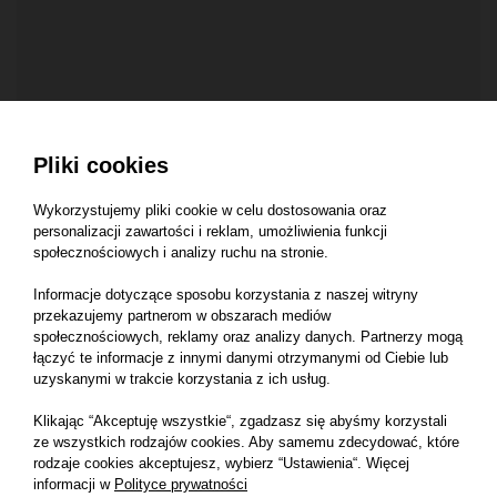
KOSZULKI MĘSKIE POLO
Pliki cookies
Męskie Polo 65/35
65% poliester, 35% bawełna pique
Wykorzystujemy pliki cookie w celu dostosowania oraz
personalizacji zawartości i reklam, umożliwienia funkcji
społecznościowych i analizy ruchu na stronie.
Informacje dotyczące sposobu korzystania z naszej witryny
przekazujemy partnerom w obszarach mediów
społecznościowych, reklamy oraz analizy danych. Partnerzy mogą
łączyć te informacje z innymi danymi otrzymanymi od Ciebie lub
uzyskanymi w trakcie korzystania z ich usług.
Klikając “Akceptuję wszystkie“, zgadzasz się abyśmy korzystali
ze wszystkich rodzajów cookies. Aby samemu zdecydować, które
rodzaje cookies akceptujesz, wybierz “Ustawienia“. Więcej
informacji w
Polityce prywatności