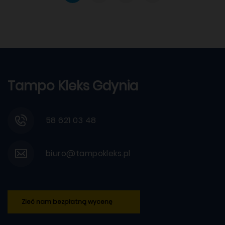
Tampo Kleks Gdynia
58 621 03 48
biuro@tampokleks.pl
Zleć nam bezpłatną wycenę