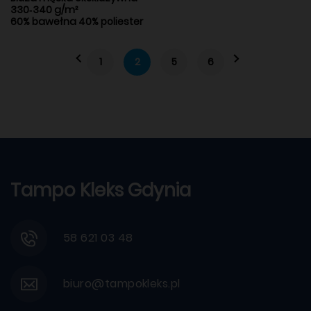
330‑340 g/m²
60% bawełna 40% poliester
1
2
5
6
Tampo Kleks Gdynia
58 621 03 48
biuro@tampokleks.pl