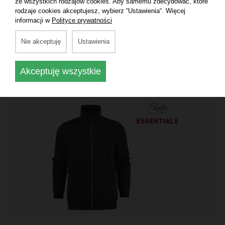
ze wszystkich rodzajów cookies. Aby samemu zdecydować, które
rodzaje cookies akceptujesz, wybierz “Ustawienia“. Więcej
informacji w
Polityce prywatności
Nie akceptuję
Ustawienia
BLUZY MĘSKIE
Bluza z kapturem męska FastPitch RSX
280 g/m²
Akceptuję wszystkie
60% bawełna, 40% poliester