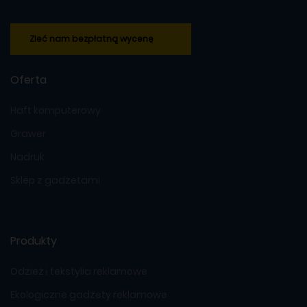
Zleć nam bezpłatną wycenę
Oferta
Haft komputerowy
Grawer
Nadruk
Sklep z gadżetami
Produkty
Odzież i tekstylia reklamowe
Ekologiczne gadżety reklamowe