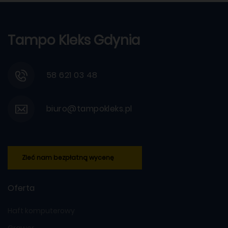
Tampo Kleks Gdynia
58 621 03 48
biuro@tampokleks.pl
Zleć nam bezpłatną wycenę
Oferta
Haft komputerowy