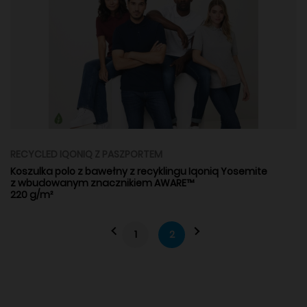
RECYCLED IQONIQ Z PASZPORTEM
Koszulka polo z bawełny z recyklingu Iqoniq Yosemite
z wbudowanym znacznikiem AWARE™
220 g/m²
1
2