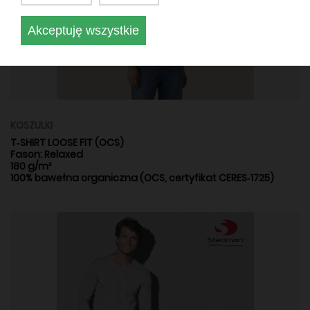
Akceptuję wszystkie
KOSZULKI
T‑SHIRT LOOSE FIT (OCS)
Fason: Relaxed
180 g/m²
100% bawełna organiczna (OCS, certyfikat CERES‑1725)