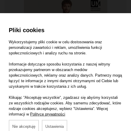
Pliki cookies
Wykorzystujemy pliki cookie w celu dostosowania oraz
personalizacji zawartości i reklam, umożliwienia funkcji
społecznościowych i analizy ruchu na stronie.
Informacje dotyczące sposobu korzystania z naszej witryny
przekazujemy partnerom w obszarach mediów
KOSZULKI
społecznościowych, reklamy oraz analizy danych. Partnerzy mogą
łączyć te informacje z innymi danymi otrzymanymi od Ciebie lub
T‑SHIRT REGULAR FIT (OCS)
180 g/m²
uzyskanymi w trakcie korzystania z ich usług.
100% bawełna organiczna (OCS, certyfikat CERES‑1725)
Klikając “Akceptuję wszystkie“, zgadzasz się abyśmy korzystali
ze wszystkich rodzajów cookies. Aby samemu zdecydować, które
rodzaje cookies akceptujesz, wybierz “Ustawienia“. Więcej
informacji w
Polityce prywatności
Nie akceptuję
Ustawienia